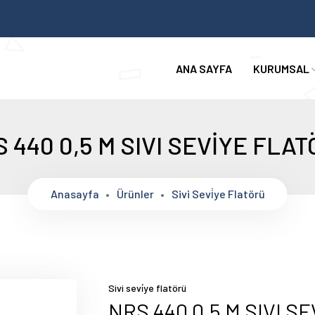
ANA SAYFA
KURUMSAL
 440 0,5 M SIVI SEVİYE FLA
Anasayfa
Ürünler
Sivi Sevi̇ye Flatörü
Sivi sevi̇ye flatörü
NRS 440 0,5 M SIVI S