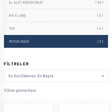
EL ALET KÖMÜR GRUP
( 93 )
B14 FLANŞ
( 6 )
TAS
( 4 )
MOTOR AYAĞI
( 3 )
FİLTRELER
En Son Eklenen, En Başta
3 Ürün gösteriliyor