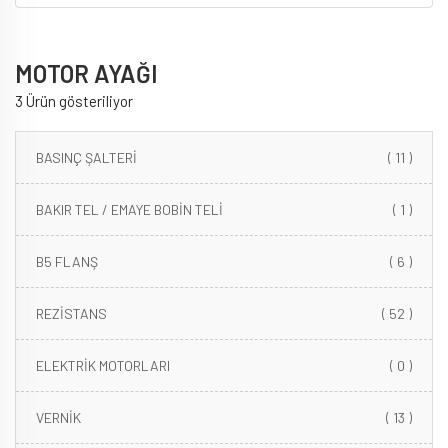
MOTOR AYAĞI
3 Ürün gösteriliyor
BASINÇ ŞALTERİ
( 11 )
BAKIR TEL / EMAYE BOBİN TELİ
( 1 )
B5 FLANŞ
( 6 )
REZİSTANS
( 52 )
ELEKTRİK MOTORLARI
( 0 )
VERNİK
( 13 )