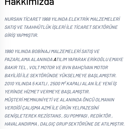
Hakkımızda
NURSAN TİCARET 1968 YILINDA ELEKTRİK MALZEMELERİ
SATIŞ VE TAAHHÜTLÜK İŞLERİ İLE TİCARET SEKTÖRÜNE
GİRİŞ YAPMIŞTIR.
1990 YILINDA BOBİNAJ MALZEMELERİ SATIŞ VE
PAZARLAMA ALANINDA
A
TILIM YAPARAK ERİKOĞLU EMAYE
BAKIR TEL , VOLT MOTOR VE BVN BAHÇİVAN MOTOR
BAYİLİĞİ İLE SEKTÖRÜNDE YÜKSELMEYE BAŞLAMIŞTIR.
2010 YILINDA 5 KATLI , 2500 M² KAPALI ALAN İLE YENİ İŞ
YERİNDE HİZMET VERMEYE BAŞLAMIŞTIR.
MÜŞTERİ MEMNUNİYETİ VE ALANINDA ÖNCÜ OLMANIN
VERDİĞİ ÇALIŞMA AZMİ İLE ÜRÜN YELPAZESİNİ
GENİŞLETEREK REZİSTANS , SU POMPASI , REDİKTÖR ,
HAVALANDIRMA , DALGIÇ GRUP SEKTÖRÜNE DE ATILMIŞTIR.